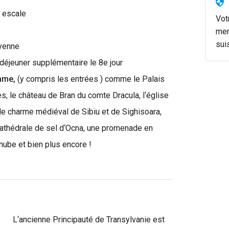
c escale
Vot
é
mem
sui
oyenne
n déjeuner supplémentaire le 8e jour
amme,
(y compris les entrées ) comme le Palais
s, le château de Bran du comte Dracula, l‘église
, le charme médiéval de Sibiu et de Sighisoara,
cathédrale de sel d‘Ocna, une promenade en
nube et bien plus encore !
L‘ancienne Principauté de Transylvanie est