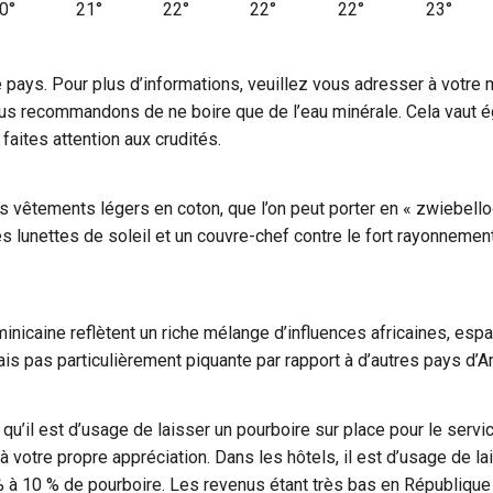
0°
21°
22°
22°
22°
23°
6°
27°
27°
27°
28°
28°
e pays. Pour plus d’informations, veuillez vous adresser à votre 
ous recommandons de ne boire que de l’eau minérale. Cela vaut 
faites attention aux crudités.
 vêtements légers en coton, que l’on peut porter en « zwiebello
lunettes de soleil et un couvre-chef contre le fort rayonnement s
nicaine reflètent un riche mélange d’influences africaines, espa
is pas particulièrement piquante par rapport à d’autres pays d’A
it qu’il est d’usage de laisser un pourboire sur place pour le ser
à votre propre appréciation. Dans les hôtels, il est d’usage de l
 % à 10 % de pourboire. Les revenus étant très bas en République 