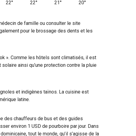
22°
22°
21°
20°
28°
28°
27°
27°
médecin de famille ou consulter le site
également pour le brossage des dents et les
ok ». Comme les hôtels sont climatisés, il est
olaire ainsi qu’une protection contre la pluie
gnoles et indigènes taïnos. La cuisine est
mérique latine.
vice des chauffeurs de bus et des guides
aisser environ 1 USD de pourboire par jour. Dans
dominicaine, tout le monde, qu’il s’agisse de la