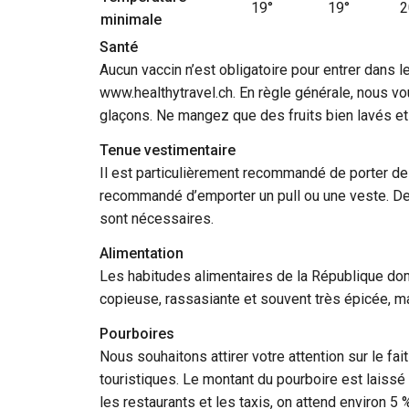
19°
19°
2
minimale
Santé
Température de l’eau
27°
26°
2
Aucun vaccin n’est obligatoire pour entrer dans l
www.healthytravel.ch. En règle générale, nous v
glaçons. Ne mangez que des fruits bien lavés et 
Tenue vestimentaire
Il est particulièrement recommandé de porter des
recommandé d’emporter un pull ou une veste. Des 
sont nécessaires.
Alimentation
Les habitudes alimentaires de la République domi
copieuse, rassasiante et souvent très épicée, ma
Pourboires
Nous souhaitons attirer votre attention sur le fa
touristiques. Le montant du pourboire est laissé 
les restaurants et les taxis, on attend environ 5