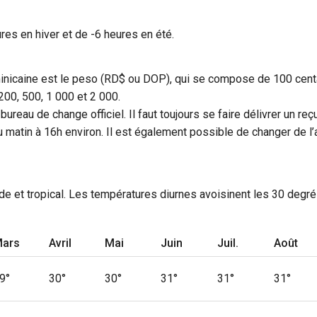
res en hiver et de -6 heures en été.
dominicaine est le peso (RD$ ou DOP), qui se compose de 100 ce
 200, 500, 1 000 et 2 000.
ureau de change officiel. Il faut toujours se faire délivrer un re
tin à 16h environ. Il est également possible de changer de l’arg
e et tropical. Les températures diurnes avoisinent les 30 degrés
ars
Avril
Mai
Juin
Juil.
Août
9°
30°
30°
31°
31°
31°