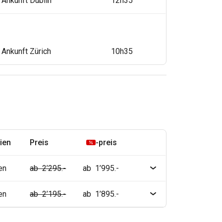
Ankunft Dublin
12h35
Ankunft Zürich
10h35
ien
Preis
-preis
en
ab 2’295.-
ab 1’995.-
en
ab 2’195.-
ab 1’895.-