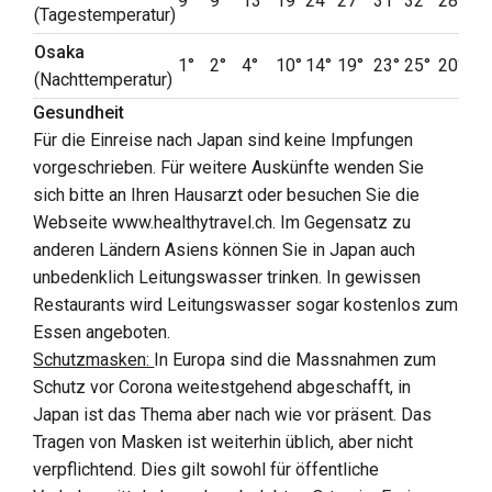
9°
9°
13°
19°
24°
27°
31°
32°
28°
2
(Tagestemperatur)
Osaka
1°
2°
4°
10°
14°
19°
23°
25°
20°
1
(Nachttemperatur)
Gesundheit
Für die Einreise nach Japan sind keine Impfungen
vorgeschrieben. Für weitere Auskünfte wenden Sie
sich bitte an Ihren Hausarzt oder besuchen Sie die
Webseite www.healthytravel.ch. Im Gegensatz zu
anderen Ländern Asiens können Sie in Japan auch
unbedenklich Leitungswasser trinken. In gewissen
Restaurants wird Leitungswasser sogar kostenlos zum
Essen angeboten.
Schutzmasken:
In Europa sind die Massnahmen zum
Schutz vor Corona weitestgehend abgeschafft, in
Japan ist das Thema aber nach wie vor präsent. Das
Tragen von Masken ist weiterhin üblich, aber nicht
verpflichtend. Dies gilt sowohl für öffentliche