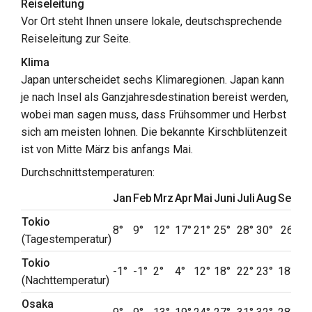
Reiseleitung
Vor Ort steht Ihnen unsere lokale, deutschsprechende
Reiseleitung zur Seite.
Klima
Japan unterscheidet sechs Klimaregionen. Japan kann
je nach Insel als Ganzjahresdestination bereist werden,
wobei man sagen muss, dass Frühsommer und Herbst
sich am meisten lohnen. Die bekannte Kirschblütenzeit
ist von Mitte März bis anfangs Mai.
Durchschnittstemperaturen:
Jan
Feb
Mrz
Apr
Mai
Juni
Juli
Aug
Sept
O
Tokio
8°
9°
12°
17°
21°
25°
28°
30°
26°
2
(Tagestemperatur)
Tokio
-1°
-1°
2°
4°
12°
18°
22°
23°
18°
1
(Nachttemperatur)
Osaka