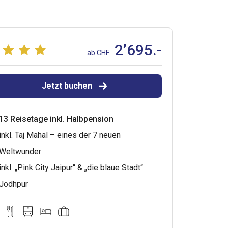
2’695.-
ab CHF
Jetzt buchen
13 Reisetage inkl. Halbpension
inkl. Taj Mahal – eines der 7 neuen
Weltwunder
inkl. „Pink City Jaipur“ & „die blaue Stadt“
Jodhpur