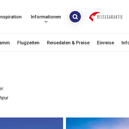
Inspiration
Informationen
ramm
Flugzeiten
Reisedaten & Preise
Einreise
Inf
er
dhpur