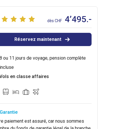
4’495.-
dès CHF
Réservez maintenant
8 ou 11 jours de voyage, pension complète
incluse
Vols en classe affaires
Garantie
re paiement est assuré, car nous sommes
bre du fonds de garantie légal de la branche