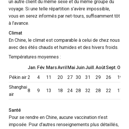
un autre client du même sexe et du même groupe du
voyage. Si une telle répartition s’avère impossible,
vous en serez informés par net-tours, suffisamment tôt
à l’avance.
Climat
En Chine, le climat est comparable à celui de chez nous
avec des étés chauds et humides et des hivers froids.
Températures moyennes :
Jan.
Fév.
Mars
Avril
Mai
Juin
Juill.
Août
Sept.
Oct.
N
Pékin air
2
4
11
20
27
30
31
29
26
19
1
Shanghai
8
9
13
18
24
28
32
28
22
17
1
air
Santé
Pour se rendre en Chine, aucune vaccination n’est
imposée. Pour d’autres renseignements plus détaillés,