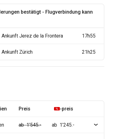
derungen bestätigt - Flugverbindung kann
Ankunft Jerez de la Frontera
17h55
Ankunft Zürich
21h25
ien
Preis
-preis
en
ab 1’545.-
ab 1’245.-