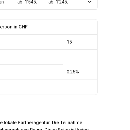
en
ab 1’545.-
ab 1’245.-
Person in CHF
15
0.25%
e lokale Partneragentur. Die Teilnahme
hsprachigen Raum. Diese Reise ist keine