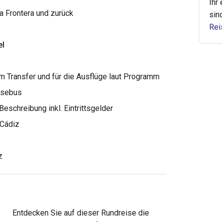
Ihr
a Frontera und zurück
sin
Rei
el
m Transfer und für die Ausflüge laut Programm
eisebus
schreibung inkl. Eintrittsgelder
 Cádiz
z
Entdecken Sie auf dieser Rundreise die