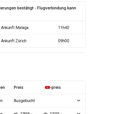
derungen bestätigt - Flugverbindung kann
Ankunft Malaga
11h40
Ankunft Zürich
09h00
ien
Preis
-preis
en
Ausgebucht
en
ab 1’895.-
ab 1’595.-