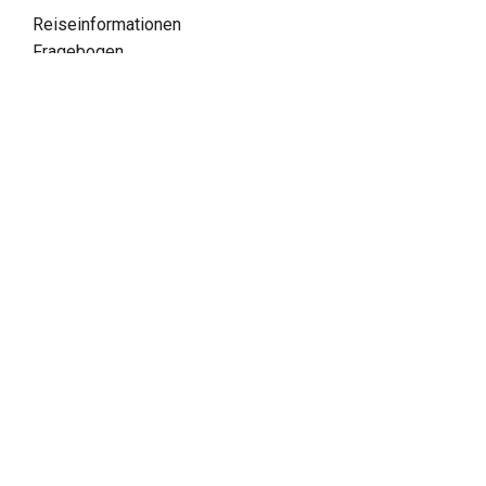
Reiseinformationen
Fragebogen
Versicherung
Informationen
Kontakt
Kundenfeedback
FAQ
Inspiration
Verpassen Sie keine Angebote!
Newsletter abonnieren
Katalog bestellen
Facebook
LinkedIn