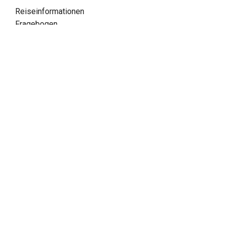
Reiseinformationen
Fragebogen
Versicherung
Informationen
Kontakt
Kundenfeedback
FAQ
Inspiration
Verpassen Sie keine Angebote!
Newsletter abonnieren
Katalog bestellen
Facebook
LinkedIn